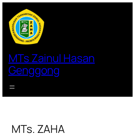
Lewati
ke
konten
MTs Zainul Hasan
Genggong
MTs. ZAHA