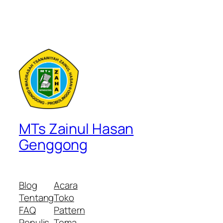
MTs Zainul Hasan
Genggong
Blog
Acara
Tentang
Toko
FAQ
Pattern
Penulis
Tema