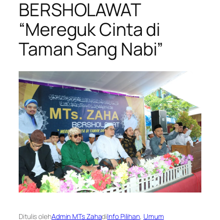
BERSHOLAWAT
“Mereguk Cinta di
Taman Sang Nabi”
Ditulis oleh
Admin MTs Zaha
di
Info Pilihan
, 
Umum