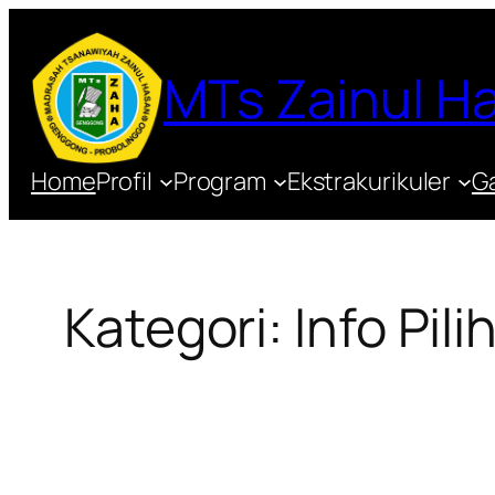
Lewati
ke
MTs Zainul 
konten
Home
Profil
Program
Ekstrakurikuler
Ga
Kategori:
Info Pili