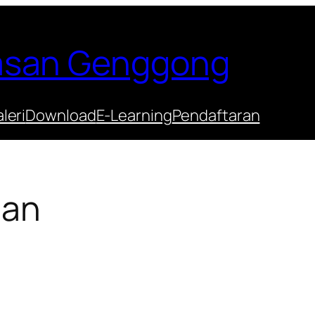
Hasan Genggong
leri
Download
E-Learning
Pendaftaran
han