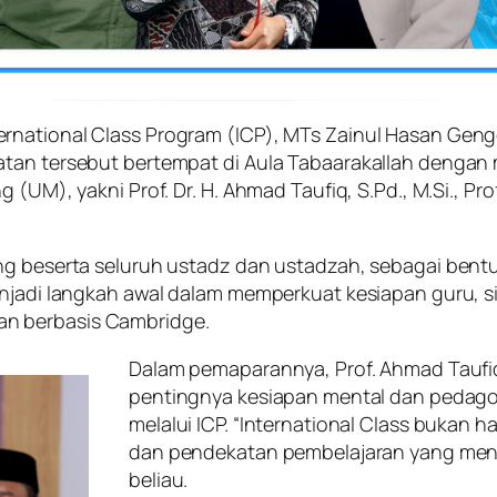
ernational Class Program (ICP), MTs Zainul Hasan Ge
atan tersebut bertempat di Aula Tabaarakallah denga
(UM), yakni Prof. Dr. H. Ahmad Taufiq, S.Pd., M.Si., Prof
gong beserta seluruh ustadz dan ustadzah, sebagai be
enjadi langkah awal dalam memperkuat kesiapan guru, si
n berbasis Cambridge.
Dalam pemaparannya, Prof. Ahmad Taufiq
pentingnya kesiapan mental dan pedago
melalui ICP. “International Class bukan h
dan pendekatan pembelajaran yang mendal
beliau.