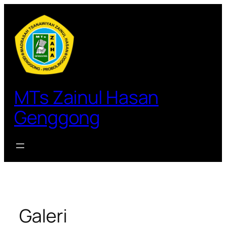
Lewati
ke
konten
MTs Zainul Hasan
Genggong
Galeri