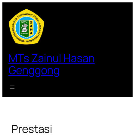
Lewati
ke
konten
MTs Zainul Hasan
Genggong
Prestasi