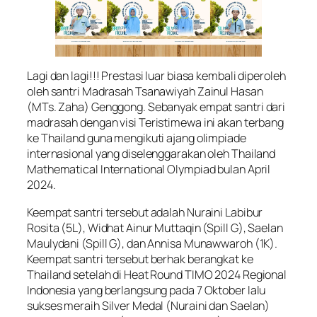
Lagi dan lagi!!! Prestasi luar biasa kembali diperoleh
oleh santri Madrasah Tsanawiyah Zainul Hasan
(MTs. Zaha) Genggong. Sebanyak empat santri dari
madrasah dengan visi Teristimewa ini akan terbang
ke Thailand guna mengikuti ajang olimpiade
internasional yang diselenggarakan oleh Thailand
Mathematical International Olympiad bulan April
2024.
Keempat santri tersebut adalah Nuraini Labibur
Rosita (5L), Widhat Ainur Muttaqin (Spill G), Saelan
Maulydani (Spill G), dan Annisa Munawwaroh (1K).
Keempat santri tersebut berhak berangkat ke
Thailand setelah di Heat Round TIMO 2024 Regional
Indonesia yang berlangsung pada 7 Oktober lalu
sukses meraih Silver Medal (Nuraini dan Saelan)