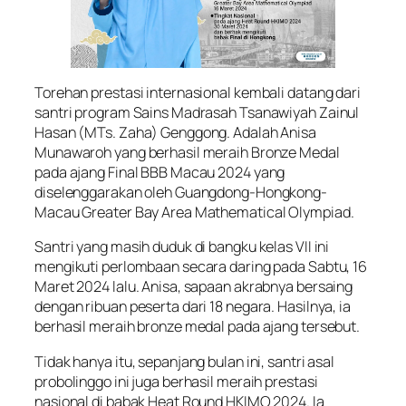
Torehan prestasi internasional kembali datang dari
santri program Sains Madrasah Tsanawiyah Zainul
Hasan (MTs. Zaha) Genggong. Adalah Anisa
Munawaroh yang berhasil meraih Bronze Medal
pada ajang Final BBB Macau 2024 yang
diselenggarakan oleh Guangdong-Hongkong-
Macau Greater Bay Area Mathematical Olympiad.
Santri yang masih duduk di bangku kelas VII ini
mengikuti perlombaan secara daring pada Sabtu, 16
Maret 2024 lalu. Anisa, sapaan akrabnya bersaing
dengan ribuan peserta dari 18 negara. Hasilnya, ia
berhasil meraih bronze medal pada ajang tersebut.
Tidak hanya itu, sepanjang bulan ini, santri asal
probolinggo ini juga berhasil meraih prestasi
nasional di babak Heat Round HKIMO 2024. Ia