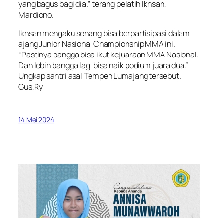
yang bagus bagi dia.” terang pelatih Ikhsan,
Mardiono.
Ikhsan mengaku senang bisa berpartisipasi dalam
ajang Junior Nasional Championship MMA ini.
“Pastinya bangga bisa ikut kejuaraan MMA Nasional.
Dan lebih bangga lagi bisa naik podium juara dua.”
Ungkap santri asal Tempeh Lumajang tersebut.
Gus,Ry
14 Mei 2024