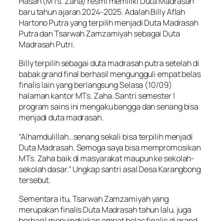
Hasan (MTs. Zaha) resmi memiliki Duta Madrasah
baru tahun ajaran 2024-2025. Adalah Billy Aflah
Hartono Putra yang terpilih menjadi Duta Madrasah
Putra dan Tsarwah Zamzamiyah sebagai Duta
Madrasah Putri.
Billy terpilih sebagai duta madrasah putra setelah di
babak grand final berhasil mengungguli empat belas
finalis lain yang berlangsung Selasa (10/09)
halaman kantor MTs. Zaha. Santri semester I
program sains ini mengaku bangga dan senang bisa
menjadi duta madrasah.
“Alhamdulillah…senang sekali bisa terpilih menjadi
Duta Madrasah. Semoga saya bisa mempromosikan
MTs. Zaha baik di masyarakat maupun ke sekolah-
sekolah dasar.” Ungkap santri asal Desa Karangbong
tersebut.
Sementara itu, Tsarwah Zamzamiyah yang
merupakan finalis Duta Madrasah tahun lalu, juga
berhasil menyingkirkan empat belas finalis di grand