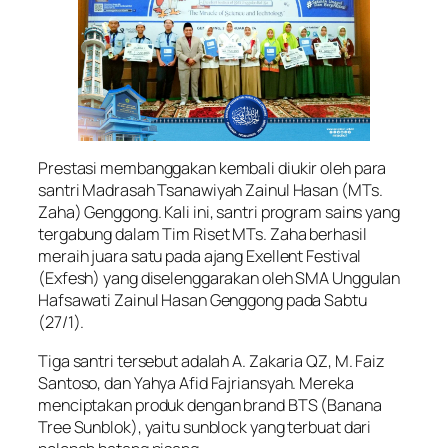
Prestasi membanggakan kembali diukir oleh para
santri Madrasah Tsanawiyah Zainul Hasan (MTs.
Zaha) Genggong. Kali ini, santri program sains yang
tergabung dalam Tim Riset MTs. Zaha berhasil
meraih juara satu pada ajang Exellent Festival
(Exfesh) yang diselenggarakan oleh SMA Unggulan
Hafsawati Zainul Hasan Genggong pada Sabtu
(27/1).
Tiga santri tersebut adalah A. Zakaria QZ, M. Faiz
Santoso, dan Yahya Afid Fajriansyah. Mereka
menciptakan produk dengan brand BTS (Banana
Tree Sunblok), yaitu sunblock yang terbuat dari