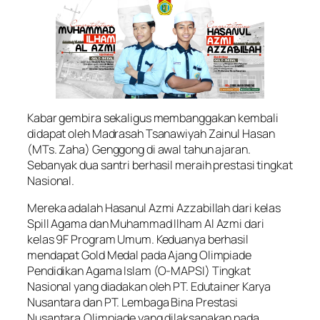
Kabar gembira sekaligus membanggakan kembali
didapat oleh Madrasah Tsanawiyah Zainul Hasan
(MTs. Zaha) Genggong di awal tahun ajaran.
Sebanyak dua santri berhasil meraih prestasi tingkat
Nasional.
Mereka adalah Hasanul Azmi Azzabillah dari kelas
Spill Agama dan Muhammad Ilham Al Azmi dari
kelas 9F Program Umum. Keduanya berhasil
mendapat Gold Medal pada Ajang Olimpiade
Pendidikan Agama Islam (O-MAPSI) Tingkat
Nasional yang diadakan oleh PT. Edutainer Karya
Nusantara dan PT. Lembaga Bina Prestasi
Nusantara.Olimpiade yang dilaksanakan pada