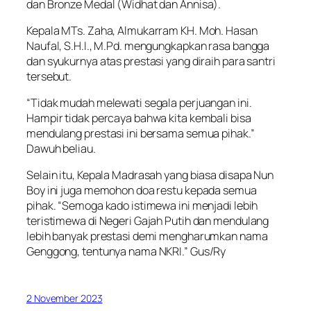
dan Bronze Medal (Widhat dan Annisa).
Kepala MTs. Zaha, Almukarram KH. Moh. Hasan
Naufal, S.H.I., M.Pd. mengungkapkan rasa bangga
dan syukurnya atas prestasi yang diraih para santri
tersebut.
“Tidak mudah melewati segala perjuangan ini.
Hampir tidak percaya bahwa kita kembali bisa
mendulang prestasi ini bersama semua pihak.”
Dawuh beliau.
Selain itu, Kepala Madrasah yang biasa disapa Nun
Boy ini juga memohon doa restu kepada semua
pihak. “Semoga kado istimewa ini menjadi lebih
teristimewa di Negeri Gajah Putih dan mendulang
lebih banyak prestasi demi mengharumkan nama
Genggong, tentunya nama NKRI.” Gus/Ry
2 November 2023