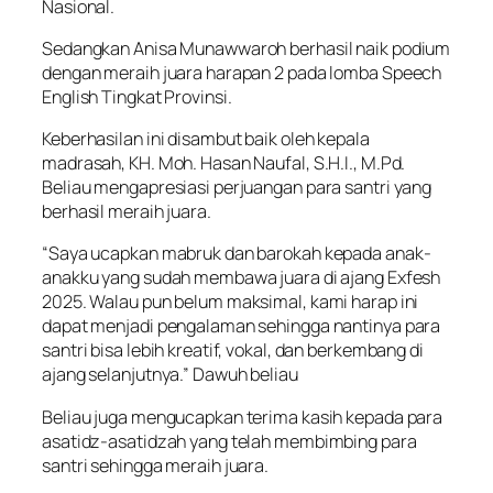
Nasional.
Sedangkan Anisa Munawwaroh berhasil naik podium
dengan meraih juara harapan 2 pada lomba Speech
English Tingkat Provinsi.
Keberhasilan ini disambut baik oleh kepala
madrasah, KH. Moh. Hasan Naufal, S.H.I., M.Pd.
Beliau mengapresiasi perjuangan para santri yang
berhasil meraih juara.
“Saya ucapkan mabruk dan barokah kepada anak-
anakku yang sudah membawa juara di ajang Exfesh
2025. Walau pun belum maksimal, kami harap ini
dapat menjadi pengalaman sehingga nantinya para
santri bisa lebih kreatif, vokal, dan berkembang di
ajang selanjutnya.” Dawuh beliau
Beliau juga mengucapkan terima kasih kepada para
asatidz-asatidzah yang telah membimbing para
santri sehingga meraih juara.