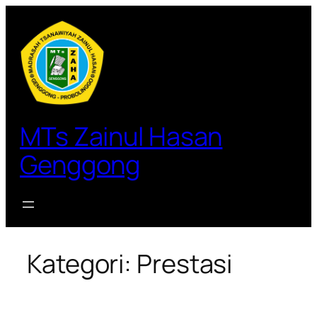
Lewati
ke
konten
MTs Zainul Hasan
Genggong
Kategori:
Prestasi