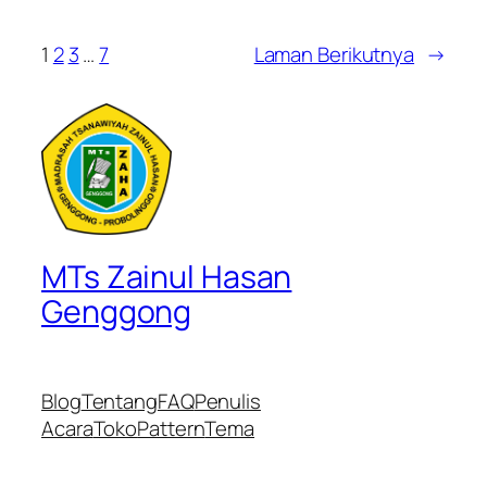
1
2
3
…
7
Laman Berikutnya
→
MTs Zainul Hasan
Genggong
Blog
Tentang
FAQ
Penulis
Acara
Toko
Pattern
Tema