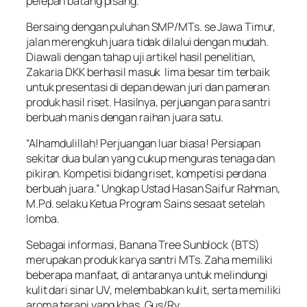
pelepah batang pisang.
Bersaing dengan puluhan SMP/MTs. se Jawa Timur,
jalan merengkuh juara tidak dilalui dengan mudah.
Diawali dengan tahap uji artikel hasil penelitian,
Zakaria DKK berhasil masuk lima besar tim terbaik
untuk presentasi di depan dewan juri dan pameran
produk hasil riset. Hasilnya, perjuangan para santri
berbuah manis dengan raihan juara satu.
“Alhamdulillah! Perjuangan luar biasa! Persiapan
sekitar dua bulan yang cukup menguras tenaga dan
pikiran. Kompetisi bidang riset, kompetisi perdana
berbuah juara.” Ungkap Ustad Hasan Saifur Rahman,
M.Pd. selaku Ketua Program Sains sesaat setelah
lomba.
Sebagai informasi, Banana Tree Sunblock (BTS)
merupakan produk karya santri MTs. Zaha memiliki
beberapa manfaat, di antaranya untuk melindungi
kulit dari sinar UV, melembabkan kulit, serta memiliki
aroma terapi yang khas. Gus/Ry