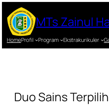
Lewati
ke
MTs Zainul 
konten
Home
Profil
Program
Ekstrakurikuler
Ga
Duo Sains Terpili