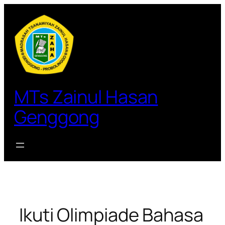
Lewati
ke
konten
MTs Zainul Hasan
Genggong
Ikuti Olimpiade Bahasa