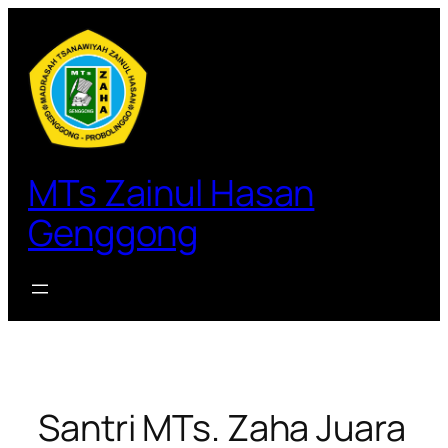
Lewati
ke
konten
MTs Zainul Hasan
Genggong
Santri MTs. Zaha Juara