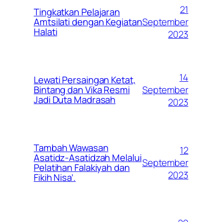
21
Tingkatkan Pelajaran
September
Amtsilati dengan Kegiatan
Halati
2023
14
Lewati Persaingan Ketat,
September
Bintang dan Vika Resmi
Jadi Duta Madrasah
2023
Tambah Wawasan
12
Asatidz-Asatidzah Melalui
September
Pelatihan Falakiyah dan
2023
Fikih Nisa’.