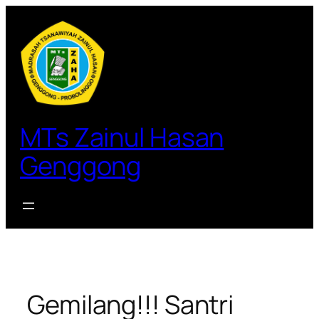
Lewati
ke
konten
MTs Zainul Hasan
Genggong
Gemilang!!! Santri