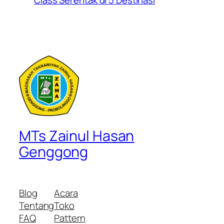
Class Serentak di 5 Destinasi
MTs Zainul Hasan
Genggong
Blog
Acara
Tentang
Toko
FAQ
Pattern