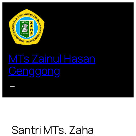
Lewati
ke
konten
MTs Zainul Hasan
Genggong
Santri MTs. Zaha