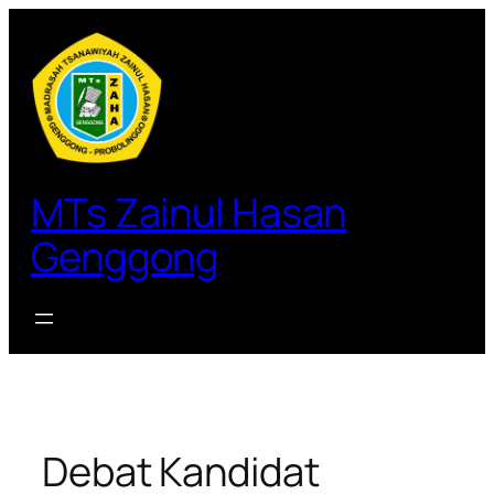
Lewati
ke
konten
MTs Zainul Hasan
Genggong
Debat Kandidat