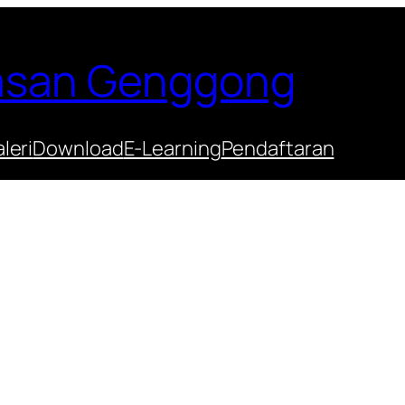
Hasan Genggong
leri
Download
E-Learning
Pendaftaran