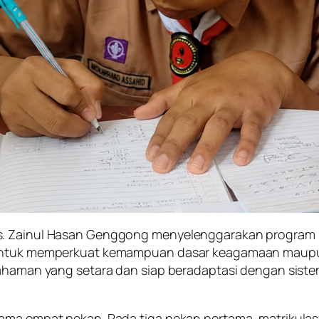
. Zainul Hasan Genggong menyelenggarakan program matr
 untuk memperkuat kemampuan dasar keagamaan maupun 
emahaman yang setara dan siap beradaptasi dengan sist
lama empat pekan. Pada tiga pekan pertama, matrikul