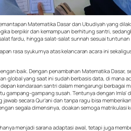
pemantapan Matematika Dasar dan Ubudiyah yang dilaks
ika berpikir dan kemampuan berhitung santri, sedangk
, salat fardu, hingga salat-salat sunnah sesuai tuntunan
pan rasa syukurnya atas kelancaran acara ini sekal
na dengan baik. Dengan penambahan Matematika Dasar, s
an global yang saat ini sudah berbasis data, di mana 
oda depan kendaraan santri dalam mengarungi berbagai m
 itu gampang-gampang susah. Tentunya dengan Imla’ dan
 jawab secara Qur’ani dan tanpa ragu bisa memberikan c
ngan segala dimensinya, doakan semoga matrikulasi ke
k hanya menjadi sarana adaptasi awal, tetapi juga membe