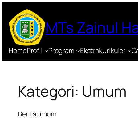
Lewati
ke
MTs Zainul 
konten
Home
Profil
Program
Ekstrakurikuler
Ga
Kategori:
Umum
Berita umum