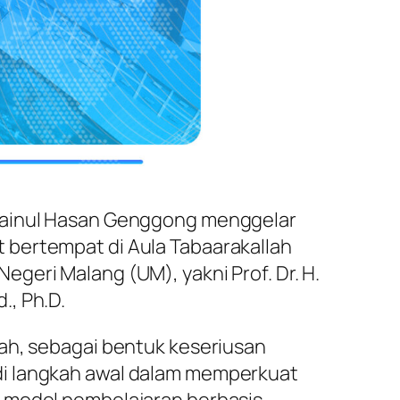
 Zainul Hasan Genggong menggelar
 bertempat di Aula Tabaarakallah
geri Malang (UM), yakni Prof. Dr. H.
., Ph.D.
zah, sebagai bentuk keseriusan
di langkah awal dalam memperkuat
g model pembelajaran berbasis