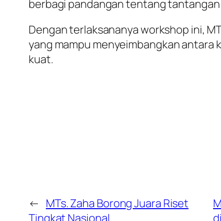
berbagi pandangan tentang tantangan d
Dengan terlaksananya workshop ini, 
yang mampu menyeimbangkan antara keun
kuat.
←
MTs. Zaha Borong Juara Riset
M
Tingkat Nasional
d