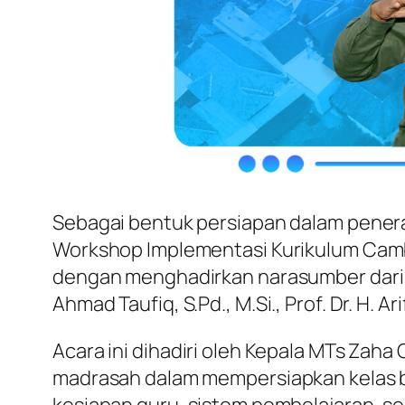
Sebagai bentuk persiapan dalam penera
Workshop Implementasi Kurikulum Cambr
dengan menghadirkan narasumber dari ka
Ahmad Taufiq, S.Pd., M.Si., Prof. Dr. H. A
Acara ini dihadiri oleh Kepala MTs Zah
madrasah dalam mempersiapkan kelas b
kesiapan guru, sistem pembelajaran, s