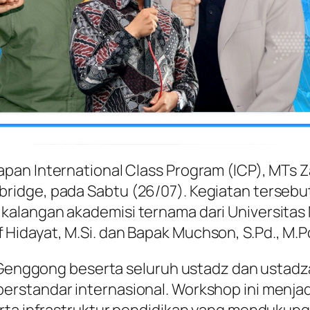
pan International Class Program (ICP), MTs
idge, pada Sabtu (26/07). Kegiatan tersebut
langan akademisi ternama dari Universitas Ne
rif Hidayat, M.Si. dan Bapak Muchson, S.Pd., M.Pd
a Genggong beserta seluruh ustadz dan ustad
erstandar internasional. Workshop ini menja
erta infrastruktur pendidikan yang mendukun