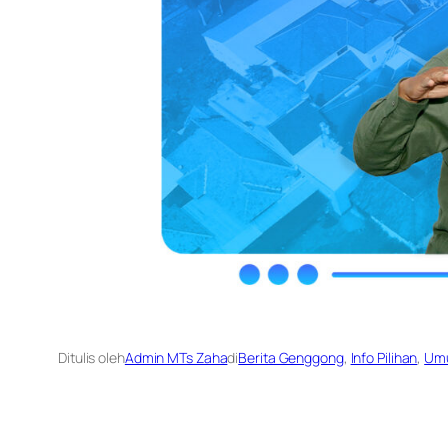
Ditulis oleh
Admin MTs Zaha
di
Berita Genggong
, 
Info Pilihan
, 
Um