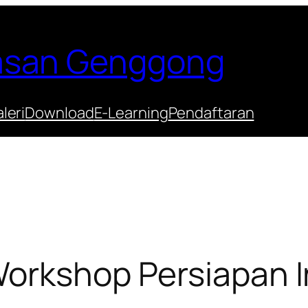
Hasan Genggong
leri
Download
E-Learning
Pendaftaran
Workshop Persiapan I