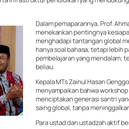
Dalam pemaparannya, Prof. Ahmad
menekankan pentingnya kesiapa
menghadapi tantangan global mela
hanya soal bahasa, tetapi lebih 
pembelajaran yang mendalam, ter
beliau.
Kepala MTs Zainul Hasan Genggong
menyampaikan bahwa workshop in
menciptakan generasi santri ya
saing global, tanpa meninggalkan 
Para ustad dan ustadzah aktif be