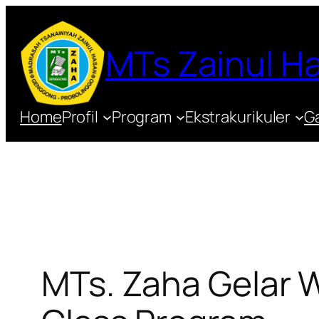
Lewati
ke
MTs Zainul 
konten
Home
Profil
Program
Ekstrakurikuler
Ga
MTs. Zaha Gelar 