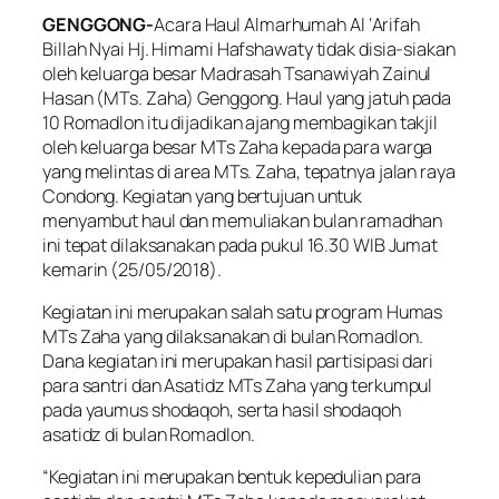
GENGGONG-
Acara Haul Almarhumah Al ‘Arifah
Billah Nyai Hj. Himami Hafshawaty tidak disia-siakan
oleh keluarga besar Madrasah Tsanawiyah Zainul
Hasan (MTs. Zaha) Genggong. Haul yang jatuh pada
10 Romadlon itu dijadikan ajang membagikan takjil
oleh keluarga besar MTs Zaha kepada para warga
yang melintas di area MTs. Zaha, tepatnya jalan raya
Condong. Kegiatan yang bertujuan untuk
menyambut haul dan memuliakan bulan ramadhan
ini tepat dilaksanakan pada pukul 16.30 WIB Jumat
kemarin (25/05/2018).
Kegiatan ini merupakan salah satu program Humas
MTs Zaha yang dilaksanakan di bulan Romadlon.
Dana kegiatan ini merupakan hasil partisipasi dari
para santri dan Asatidz MTs Zaha yang terkumpul
pada
yaumus shodaqoh,
serta hasil shodaqoh
asatidz di bulan Romadlon
.
“Kegiatan ini merupakan bentuk kepedulian para