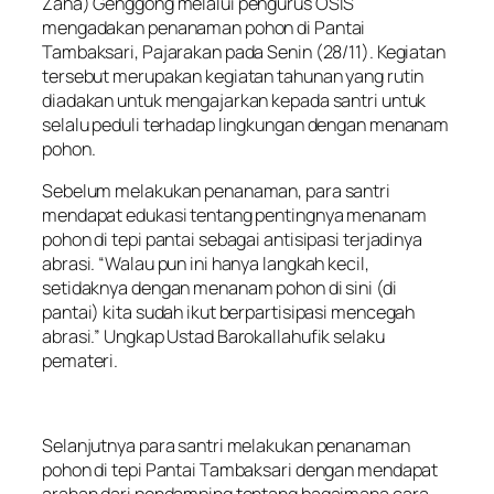
Zaha) Genggong melalui pengurus OSIS
mengadakan penanaman pohon di Pantai
Tambaksari, Pajarakan pada Senin (28/11). Kegiatan
tersebut merupakan kegiatan tahunan yang rutin
diadakan untuk mengajarkan kepada santri untuk
selalu peduli terhadap lingkungan dengan menanam
pohon.
Sebelum melakukan penanaman, para santri
mendapat edukasi tentang pentingnya menanam
pohon di tepi pantai sebagai antisipasi terjadinya
abrasi. “Walau pun ini hanya langkah kecil,
setidaknya dengan menanam pohon di sini (di
pantai) kita sudah ikut berpartisipasi mencegah
abrasi.” Ungkap Ustad Barokallahufik selaku
pemateri.
Selanjutnya para santri melakukan penanaman
pohon di tepi Pantai Tambaksari dengan mendapat
arahan dari pendamping tentang bagaimana cara