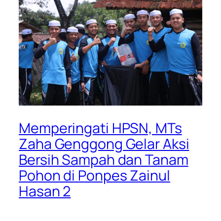
Memperingati HPSN, MTs
Zaha Genggong Gelar Aksi
Bersih Sampah dan Tanam
Pohon di Ponpes Zainul
Hasan 2