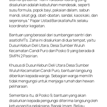
disalurkan adalah kebutuhan mendesak, seperti
susu formula, popok bayi, pakaian dalam, sabun
mandi, sikat gigi, obat-obatan, sandal, kaos kaki, dan
sejenisnya.” Papar Ustad Barokallahufik selaku
koordinator kegiatan.
Bantuan yang berasal dari sumbangan santri dan
asatid MTs. Zaha ini disalurkan di dua tempat, yaitu
Dusun Kebun Deli Utara, Desa Sumber Wuluh
Kecamatan Candi Puro dan Posko 9 yang berada di
SMPN 2 Pasirian.
Khusus di Dusun Kebun Deli Utara Desa Sumber
Wuluh Kecamatan Candi Puro, bantuan langsung
diberikan kepada warga. Sebagian warga memilih
tidak mengungsi untuk menjaga rumah dan hewan
peliharaan.
Sementara itu, di Posko 9, bantuan yang akan
disalurkan kepada pengungsi diterima langsung oleh
ketua panitia pelaksana, Bapak Imam. Beliau