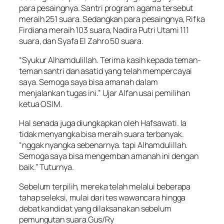
para pesaingnya. Santri program agama tersebut
meraih 251 suara. Sedangkan para pesaingnya, Rifka
Firdiana meraih 103 suara, Nadira Putri Utami 111
suara, dan Syafa El Zahro 50 suara.
“Syukur Alhamdulillah. Terima kasih kepada teman-
teman santri dan asatid yang telah mempercayai
saya. Semoga saya bisa amanah dalam
menjalankan tugas ini.” Ujar Alfan usai pemilihan
ketua OSIM.
Hal senada juga diungkapkan oleh Hafsawati. Ia
tidak menyangka bisa meraih suara terbanyak.
“nggak nyangka sebenarnya. tapi Alhamdulillah.
Semoga saya bisa mengemban amanah ini dengan
baik.” Tuturnya.
Sebelum terpilih, mereka telah melalui beberapa
tahap seleksi, mulai dari tes wawancara hingga
debat kandidat yang dilaksanakan sebelum
pemungutan suara.Gus/Ry