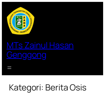
Lewati
ke
konten
MTs Zainul Hasan
Genggong
Kategori:
Berita Osis