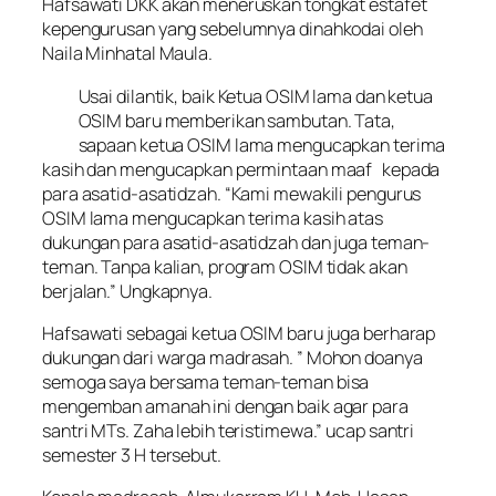
Hafsawati DKK akan meneruskan tongkat estafet
kepengurusan yang sebelumnya dinahkodai oleh
Naila Minhatal Maula.
Usai dilantik, baik Ketua OSIM lama dan ketua
OSIM baru memberikan sambutan. Tata,
sapaan ketua OSIM lama mengucapkan terima
kasih dan mengucapkan permintaan maaf kepada
para asatid-asatidzah. “Kami mewakili pengurus
OSIM lama mengucapkan terima kasih atas
dukungan para asatid-asatidzah dan juga teman-
teman. Tanpa kalian, program OSIM tidak akan
berjalan.” Ungkapnya.
Hafsawati sebagai ketua OSIM baru juga berharap
dukungan dari warga madrasah. ” Mohon doanya
semoga saya bersama teman-teman bisa
mengemban amanah ini dengan baik agar para
santri MTs. Zaha lebih teristimewa.” ucap santri
semester 3 H tersebut.