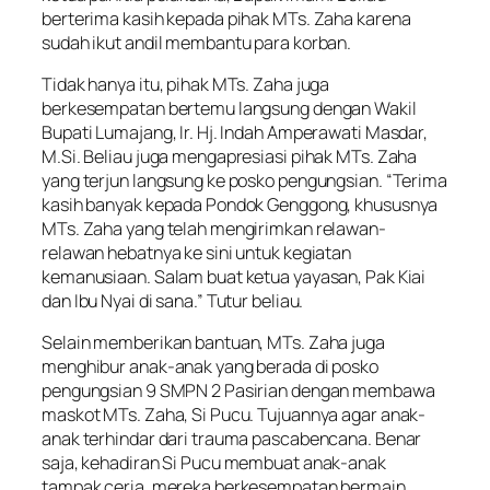
berterima kasih kepada pihak MTs. Zaha karena
sudah ikut andil membantu para korban.
Tidak hanya itu, pihak MTs. Zaha juga
berkesempatan bertemu langsung dengan Wakil
Bupati Lumajang, Ir. Hj. Indah Amperawati Masdar,
M.Si. Beliau juga mengapresiasi pihak MTs. Zaha
yang terjun langsung ke posko pengungsian. “Terima
kasih banyak kepada Pondok Genggong, khususnya
MTs. Zaha yang telah mengirimkan relawan-
relawan hebatnya ke sini untuk kegiatan
kemanusiaan. Salam buat ketua yayasan, Pak Kiai
dan Ibu Nyai di sana.” Tutur beliau.
Selain memberikan bantuan, MTs. Zaha juga
menghibur anak-anak yang berada di posko
pengungsian 9 SMPN 2 Pasirian dengan membawa
maskot MTs. Zaha, Si Pucu. Tujuannya agar anak-
anak terhindar dari trauma pascabencana. Benar
saja, kehadiran Si Pucu membuat anak-anak
tampak ceria, mereka berkesempatan bermain