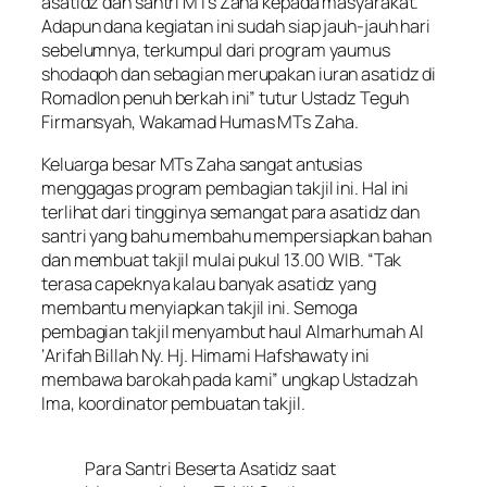
asatidz dan santri MTs Zaha kepada masyarakat.
Adapun dana kegiatan ini sudah siap jauh-jauh hari
sebelumnya, terkumpul dari program
yaumus
shodaqoh
dan sebagian merupakan iuran asatidz di
Romadlon penuh berkah ini” tutur Ustadz Teguh
Firmansyah, Wakamad Humas MTs Zaha.
Keluarga besar MTs Zaha sangat antusias
menggagas program pembagian takjil ini. Hal ini
terlihat dari tingginya semangat para asatidz dan
santri yang bahu membahu mempersiapkan bahan
dan membuat takjil mulai pukul 13.00 WIB. “Tak
terasa capeknya kalau banyak asatidz yang
membantu menyiapkan takjil ini. Semoga
pembagian takjil menyambut haul Almarhumah Al
‘Arifah Billah Ny. Hj. Himami Hafshawaty ini
membawa barokah pada kami” ungkap Ustadzah
Ima, koordinator pembuatan takjil.
Para Santri Beserta Asatidz saat