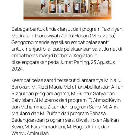
Sebagai bentuk tindak lanjut dari program Fakhriyah,
Madrasah Tsanawiyah Zainul Hasan (MTs. Zaha)
Genggong mendelegasikan empat belas santri
untuk menjadi bilal pada pelaksanaan salat Jumat di
empat belas masjid berbeda. Kegiatan ini
diselenggarakan pada Jumat Pahing, 23 Agustus
2024.
Keempat belas santri tersebut di antaranya M. Nailul
Barokah, M. Rizqi Maula Moh. Ifan Abdillah dan Affan
Rizqul dari program agama, M. Guntur Satya dan
Saiv Islam Al Mubarok dari program IT, Ahmad Kevin
dan Muhammad Zidan dari program Sains, M. Afini
Maulana dan M. Zulfan dari program Bahasa.
Sedangkan dari program seni, diwakili oleh Alaikan
Kevin, M. Fais Romadhoni, M. Bagas Arifin, dan
Wahyu Aminullah.