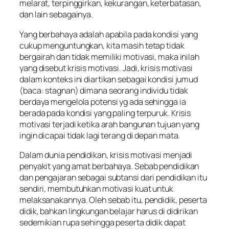
melarat, terpinggirkan, kekurangan, keterbatasan,
dan lain sebagainya.
Yang berbahaya adalah apabila pada kondisi yang
cukup menguntungkan, kita masih tetap tidak
bergairah dan tidak memiliki motivasi, maka inilah
yang disebut krisis motivasi. Jadi, krisis motivasi
dalam konteks ini diartikan sebagai kondisi jumud
(baca: stagnan) dimana seorang individu tidak
berdaya mengelola potensi yg ada sehingga ia
berada pada kondisi yang paling terpuruk. Krisis
motivasi terjadi ketika arah bangunan tujuan yang
ingin dicapai tidak lagi terang di depan mata.
Dalam dunia pendidikan, krisis motivasi menjadi
penyakit yang amat berbahaya. Sebab pendidikan
dan pengajaran sebagai subtansi dari pendidikan itu
sendiri, membutuhkan motivasi kuat untuk
melaksanakannya. Oleh sebab itu, pendidik, peserta
didik, bahkan lingkungan belajar harus di didirikan
sedemikian rupa sehingga peserta didik dapat