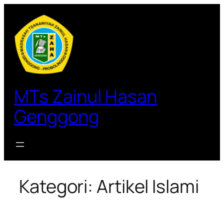
Lewati
ke
konten
MTs Zainul Hasan
Genggong
Kategori:
Artikel Islami