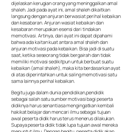
dijelaskan kerugian orang yang meninggalkan amal
shaleh. Jadi pada ayat ini, amal shaleh dikaitkan
langsung dengan anjuran berwasiat perihal kebaikan
dan kesabaran. Anjuran wasiat kebaikan dan
kesabaran merupakan esensi dari tindakan
memotivasi. Artinya, dari ayat ini dapat dipahami
bahwa ada kaitan kuat antara amal shaleh dan
anjuran motivasi pada kebaikan. Bisa jadi di suatu
saat, ketika seseorang tidak bergairah dan tidak
memiliki motivasi sedikitpun untuk berbuat suatu
kebaikan (amal shaleh), maka kita berdasarkan ayat
di atas diperintahkan untuk saling memotivasi satu
sama lainnya perihal kebaikan.
Begitu juga dalam dunia pendidikan,pendidik
sebagai salah satu sumber motivasi bagi peserta
didiknya harus senantiasa mengingatkan kembali
hakikat belajar dan mencari ilmu sebagai tujuan
awal peserta didik harus terus menerus dilakukan.
Supaya peserta didik tidak lupa tujuan awal mereka
menuntut ilmu. Dengan begitu, peserta didik akan