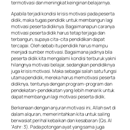
termotivasi dan meningkat keinginan belajarnya.
Apabila terjadi kondisi krisis motivasi pada peserta
didik, maka tugas pendidik untuk membangun lagi
motivasi peserta didiknya. Bagaimanapun caranya
motivasi peserta didik harus tetap terjaga dan
terbangun, supaya cita-cita pendidikan dapat
tercapai. Oleh sebab itu pendidik harus mampu
menjadi sumber motivasi. Bagaimana jadinya bila
peserta didik kita mengalami kondisi terburuk yakni
hilangnya motivasi belajar, sedangkan pendidiknya
juga krisis motivasi. Maka sebagai salah satu fungsi
utama pendidik, mereka harus memotivasi peserta
didiknya, tentunya dengan program-program dan
pendekatan-pendekatan yang lebih menarik untuk
dapat membangun lagi motivasi peserta didik.
Berkenaan dengan anjuran motivasi ini, Allah swt di
dalam alquran, memerintahkan kita untuk saling
berwasiat perihal kebaikan dan kesabaran (Qs. Al
‘Ashr: 3). Pada potongan ayat yang sama juga