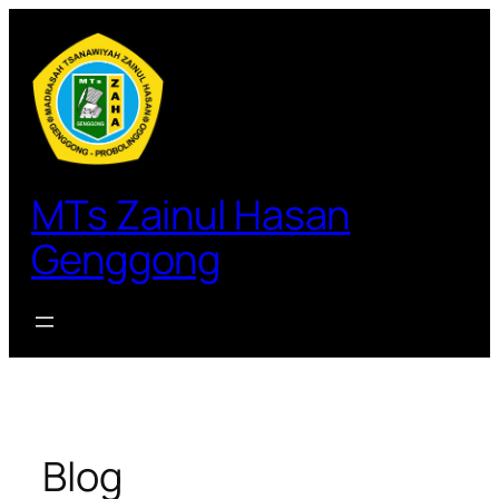
Lewati
ke
konten
MTs Zainul Hasan
Genggong
Blog