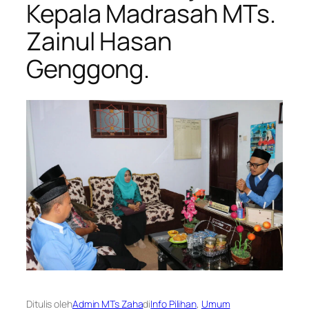
Kepala Madrasah MTs.
Zainul Hasan
Genggong.
Ditulis oleh
Admin MTs Zaha
di
Info Pilihan
, 
Umum