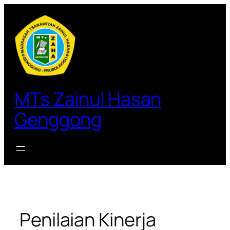
Lewati
ke
konten
MTs Zainul Hasan
Genggong
Penilaian Kinerja