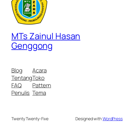
MTs Zainul Hasan
Genggong
Blog
Acara
Tentang
Toko
FAQ
Pattern
Penulis
Tema
Twenty Twenty-Five
Designed with
WordPress