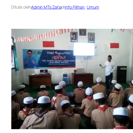
Ditulis oleh
Admin MTs Zaha
di
Info Pilihan
, 
Umum