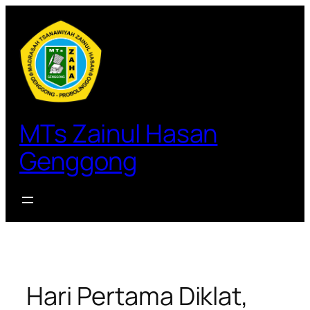
Lewati
ke
konten
MTs Zainul Hasan
Genggong
Hari Pertama Diklat,