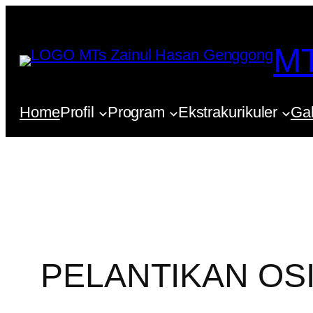
Lewati
ke
MT
konten
Home
Profil
Program
Ekstrakurikuler
Gal
PELANTIKAN OSI