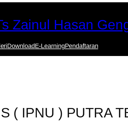
s Zainul Hasan Gen
eri
Download
E-Learning
Pendaftaran
S ( IPNU ) PUTRA 