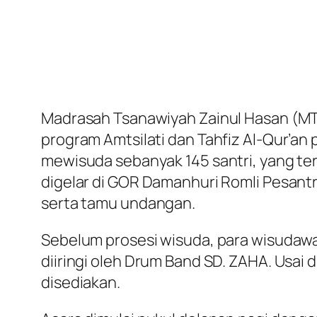
Madrasah Tsanawiyah Zainul Hasan (MTs
program Amtsilati dan Tahfiz Al-Qur’an 
mewisuda sebanyak 145 santri, yang ter
digelar di GOR Damanhuri Romli Pesantre
serta tamu undangan.
Sebelum prosesi wisuda, para wisudaw
diiringi oleh Drum Band SD. ZAHA. Usai
disediakan.