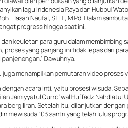
n diawali oleh pembukaan yang dilanjutkan d
nyanyikan lagu Indonesia Raya dan Hubbul Wat
Moh. Hasan Naufal, S.H.I., M.Pd. Dalam sambu
angat progress hingga saat ini.
an dan keuletan para guru dalam membimbing sa
proses yang panjang ini tidak lepas dari para
i panjenengan.” Dawuhnya.
 juga menampilkan pemutaran video proses yan
 dengan acara inti, yaitu prosesi wisuda. Seb
kilan Jamiyyatul Qurro’ wal Huffadz Nahdlatul
bergiliran. Setelah itu, dilanjutkan dengan pr
n mewisuda 103 santri yang telah lulus progr