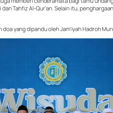
 juga memberi cenderamata bagi tamu undang
i dan Tahfiz Al-Qur’an. Selain itu, penghargaa
an doa yang dipandu oleh Jam’iyah Hadroh Mu