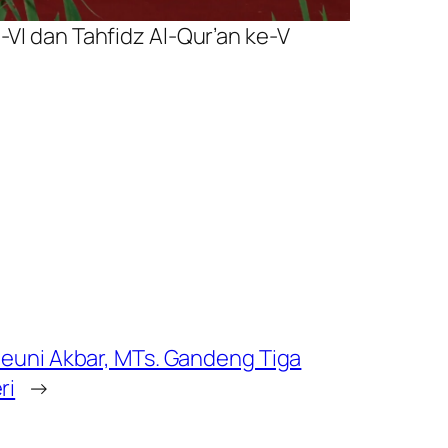
I dan Tahfidz Al-Qur’an ke-V
Reuni Akbar, MTs. Gandeng Tiga
ri
→