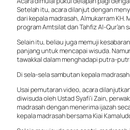
Acara dimulai pukul delapan pagi denga
Setelah itu, acara dilanjut dengan me
dari kepala madrasah, Almukarram KH. 
program Amtsilat dan Tahfiz Al-Qur’an s
Selain itu, beliau juga memuji kesabar
panjang untuk mencapai wisuda. Namun, 
tawakkal dalam menghadapi putra-putr
Di sela-sela sambutan kepala madrasah,
Usai pemutaran video, acara dilanjutkan
diwisuda oleh Ustad Syafi’i Zain, perwa
madrasah dengan menerima ijazah secara 
kepala madrasah bersama Kiai Kamaluddi