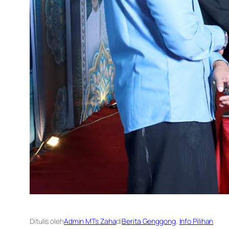
Ditulis oleh
Admin MTs Zaha
di
Berita Genggong
, 
Info Pilihan