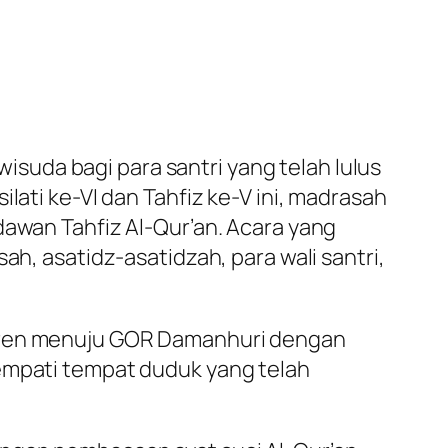
uda bagi para santri yang telah lulus
lati ke-VI dan Tahfiz ke-V ini, madrasah
dawan Tahfiz Al-Qur’an. Acara yang
ah, asatidz-asatidzah, para wali santri,
ntren menuju GOR Damanhuri dengan
nempati tempat duduk yang telah