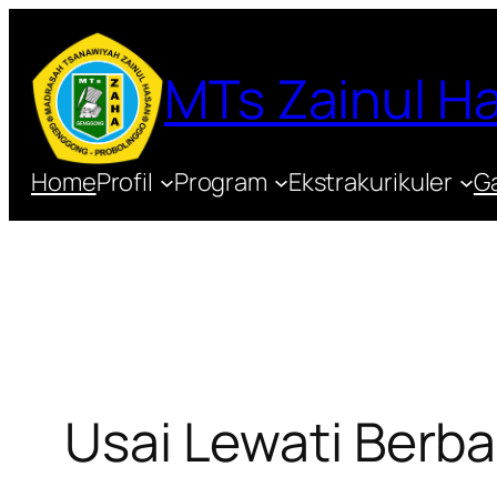
Lewati
ke
MTs Zainul 
konten
Home
Profil
Program
Ekstrakurikuler
Ga
Usai Lewati Berba