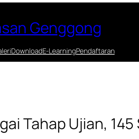
Hasan Genggong
leri
Download
E-Learning
Pendaftaran
gai Tahap Ujian, 145