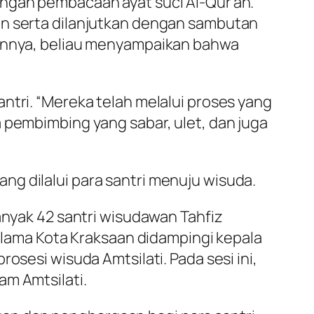
engan pembacaan ayat suci Al-Qur’an.
on serta dilanjutkan dengan sambutan
tannya, beliau menyampaikan bahwa
ntri. “Mereka telah melalui proses yang
 pembimbing yang sabar, ulet, dan juga
g dilalui para santri menuju wisuda.
anyak 42 santri wisudawan Tahfiz
 Ulama Kota Kraksaan didampingi kepala
osesi wisuda Amtsilati. Pada sesi ini,
am Amtsilati.