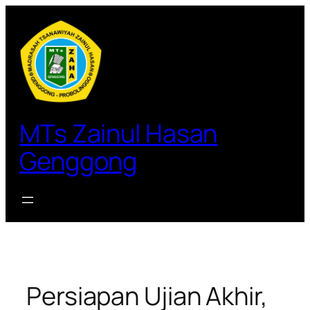
Lewati
ke
konten
MTs Zainul Hasan
Genggong
Persiapan Ujian Akhir,