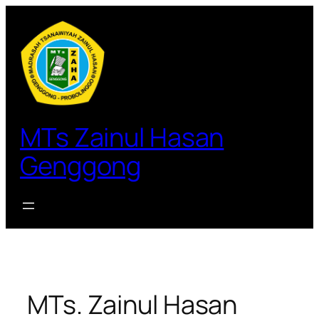
Lewati
ke
konten
MTs Zainul Hasan
Genggong
MTs. Zainul Hasan