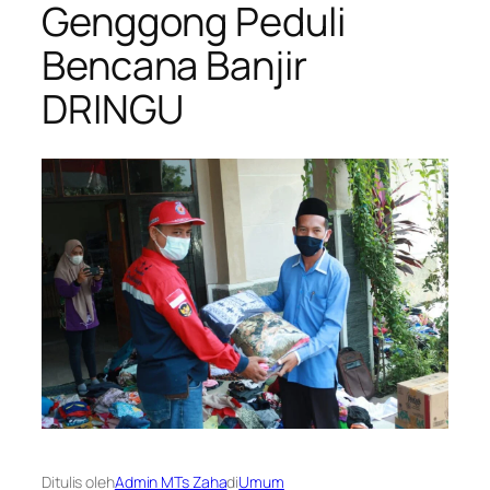
Genggong Peduli
Bencana Banjir
DRINGU
Ditulis oleh
Admin MTs Zaha
di
Umum