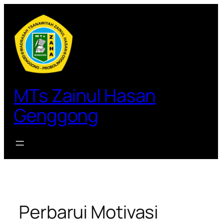
Lewati
ke
konten
MTs Zainul Hasan
Genggong
Perbarui Motivasi