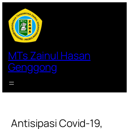
Lewati
ke
konten
MTs Zainul Hasan
Genggong
Antisipasi Covid-19,