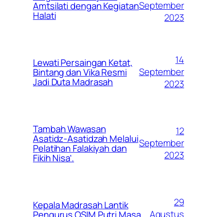
September
Amtsilati dengan Kegiatan
Halati
2023
14
Lewati Persaingan Ketat,
September
Bintang dan Vika Resmi
Jadi Duta Madrasah
2023
Tambah Wawasan
12
Asatidz-Asatidzah Melalui
September
Pelatihan Falakiyah dan
2023
Fikih Nisa’.
29
Kepala Madrasah Lantik
Agustus
Pengurus OSIM Putri Masa