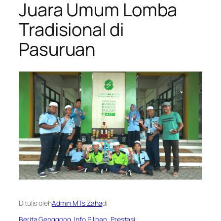
Juara Umum Lomba
Tradisional di
Pasuruan
Ditulis oleh
Admin MTs Zaha
di
Berita Genggong
, 
Info Pilihan
, 
Prestasi