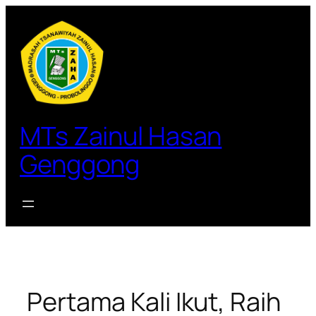
Lewati
ke
konten
MTs Zainul Hasan
Genggong
Pertama Kali Ikut, Raih