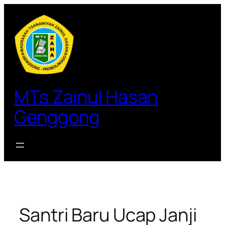
Lewati
ke
konten
MTs Zainul Hasan
Genggong
Santri Baru Ucap Janji