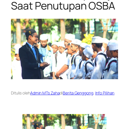
Saat Penutupan OSBA
Ditulis oleh
Admin MTs Zaha
di
Berita Genggong
, 
Info Pilihan