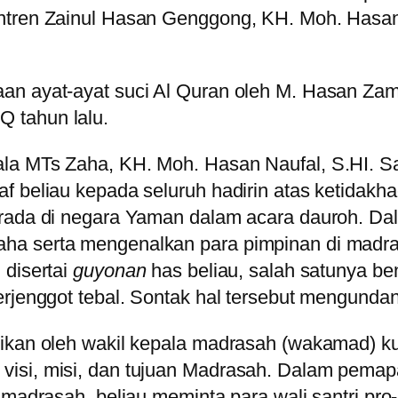
ntren Zainul Hasan Genggong, KH. Moh. Hasan 
an ayat-ayat suci Al Quran oleh M. Hasan Zamz
 tahun lalu.
ala MTs Zaha, KH. Moh. Hasan Naufal, S.HI. 
 beliau kepada seluruh hadirin atas ketidakhad
erada di negara Yaman dalam acara dauroh. Da
a serta mengenalkan para pimpinan di madras
 disertai
guyonan
has beliau, salah satunya b
rjenggot tebal. Sontak hal tersebut mengundang
dikan oleh wakil kepala madrasah (wakamad) k
visi, misi, dan tujuan Madrasah. Dalam pem
 madrasah, beliau meminta para wali santri pro