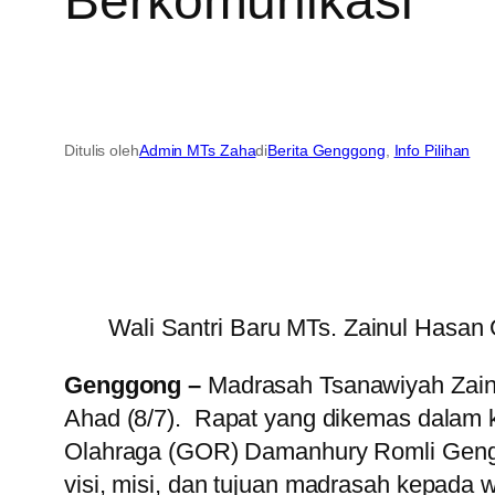
Berkomunikasi
Ditulis oleh
Admin MTs Zaha
di
Berita Genggong
, 
Info Pilihan
Wali Santri Baru MTs. Zainul Hasan
Genggong –
Madrasah Tsanawiyah Zainu
Ahad (8/7). Rapat yang dikemas dalam k
Olahraga (GOR) Damanhury Romli Genggo
visi, misi, dan tujuan madrasah kepada wa