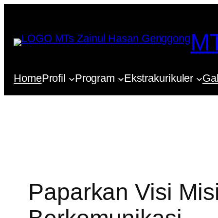
Lewati
ke
MT
konten
Home
Profil
Program
Ekstrakurikuler
Gal
Paparkan Visi Misi