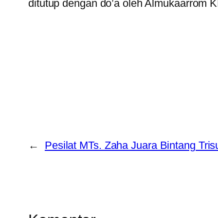
ditutup dengan do’a oleh Almukaarrom K
←
Pesilat MTs. Zaha Juara Bintang Tris