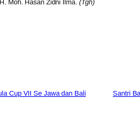
H. Moh. Hasan Zidni Ilma.
(Tgh)
ula Cup VII Se Jawa dan Bali
Santri B