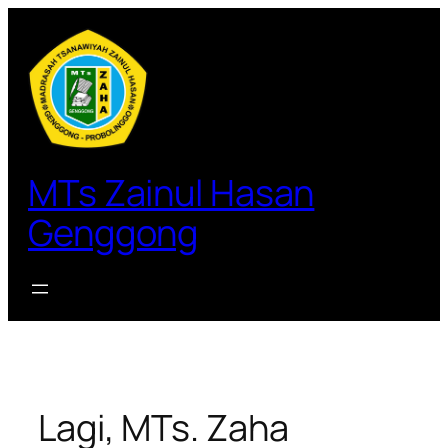
Lewati
ke
konten
MTs Zainul Hasan
Genggong
Lagi, MTs. Zaha