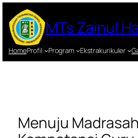
Lewati
ke
MTs Zainul 
konten
Home
Profil
Program
Ekstrakurikuler
Ga
Menuju Madrasah 