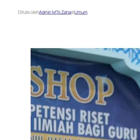
Ditulis oleh
Admin MTs Zaha
di
Umum