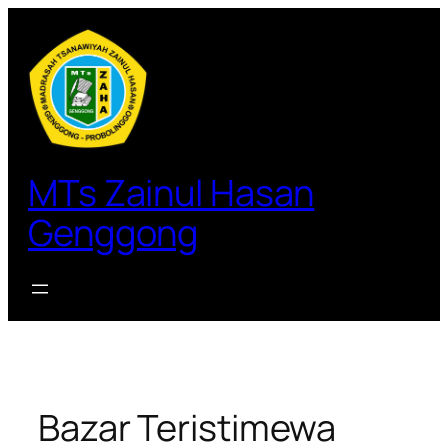
MTs Zainul Hasan
Genggong
Bazar Teristimewa