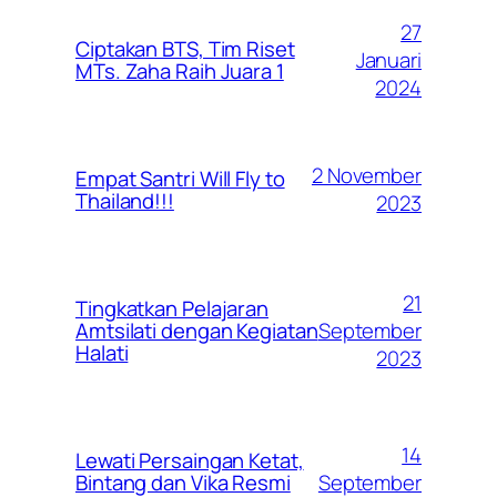
27
Ciptakan BTS, Tim Riset
Januari
MTs. Zaha Raih Juara 1
2024
2 November
Empat Santri Will Fly to
Thailand!!!
2023
21
Tingkatkan Pelajaran
September
Amtsilati dengan Kegiatan
Halati
2023
14
Lewati Persaingan Ketat,
September
Bintang dan Vika Resmi