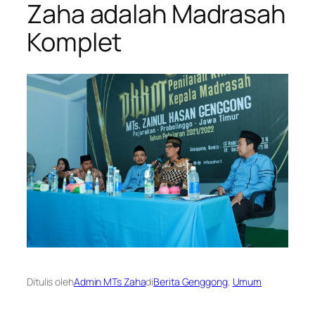
Zaha adalah Madrasah
Komplet
Ditulis oleh
Admin MTs Zaha
di
Berita Genggong
, 
Umum