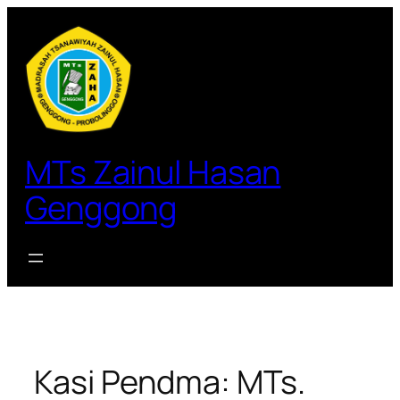
Lewati
ke
konten
MTs Zainul Hasan
Genggong
Kasi Pendma: MTs.