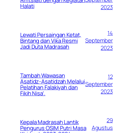
Halati
2023
14
Lewati Persaingan Ketat,
September
Bintang dan Vika Resmi
Jadi Duta Madrasah
2023
Tambah Wawasan
12
Asatidz-Asatidzah Melalui
September
Pelatihan Falakiyah dan
2023
Fikih Nisa’.
29
Kepala Madrasah Lantik
Agustus
Pengurus OSIM Putri Masa