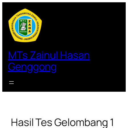
Lewati
ke
konten
MTs Zainul Hasan
Genggong
Hasil Tes Gelombang 1