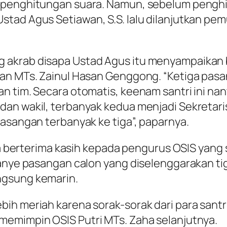
 penghitungan suara. Namun, sebelum penghit
tad Agus Setiawan, S.S. lalu dilanjutkan pem
 akrab disapa Ustad Agus itu menyampaikan 
an MTs. Zainul Hasan Genggong. “Ketiga pasang
n tim. Secara otomatis, keenam santri ini nan
an wakil, terbanyak kedua menjadi Sekretaris
pasangan terbanyak ke tiga”, paparnya.
juga berterima kasih kepada pengurus OSIS ya
panye pasangan calon yang diselenggarakan ti
ngsung kemarin.
ih meriah karena sorak-sorak dari para sant
memimpin OSIS Putri MTs. Zaha selanjutnya.