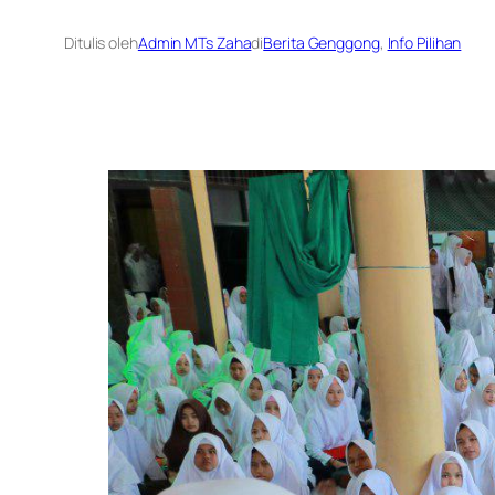
Ditulis oleh
Admin MTs Zaha
di
Berita Genggong
, 
Info Pilihan