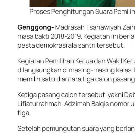
Proses Penghitungan Suara Pemilih
Genggong-
Madrasah Tsanawiyah Zainu
masa bakti 2018-2019. Kegiatan ini berl
pesta demokrasi
ala santri tersebut.
Kegiatan Pemilihan Ketua dan Wakil Ke
dilangsungkan di masing-masing kelas. 
memilih satu diantara tiga calon pasan
Ketiga pasang calon tersebut yakni Deb
Lifiaturrahmah-Adzimah Balqis nomor u
tiga.
Setelah pemungutan suara yang berlang