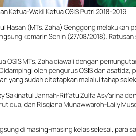
an Ketua-Wakil Ketua OSIS Putri 2018-2019
l Hasan (MTs. Zaha) Genggong melakukan pem
angsung kemarin Senin (27/08/2018). Ratusan s
tua OSIS MTs. Zaha diawali dengan pemungutan
Didampingi oleh pengurus OSIS dan asatidz, p
gan yang sudah ditetapkan melalui tahap sele
y Sakinatul Jannah-Rif’atu Zulfa Asy’arina de
rut dua, dan Risqiana Munawwaroh-Laily Mus
sung di masing-masing kelas selesai, para sa