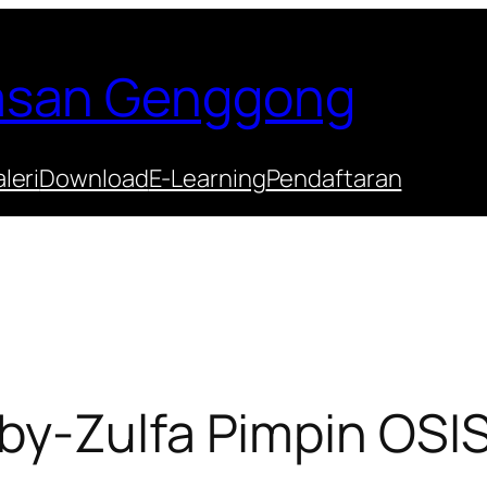
Hasan Genggong
leri
Download
E-Learning
Pendaftaran
y-Zulfa Pimpin OSIS