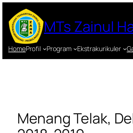
Lewati
ke
MTs Zainul 
konten
Home
Profil
Program
Ekstrakurikuler
Ga
Menang Telak, Deb