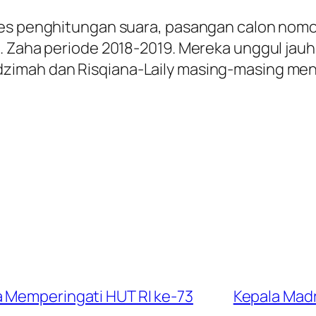
es penghitungan suara, pasangan calon nomor u
. Zaha periode 2018-2019. Mereka unggul jau
zimah dan Risqiana-Laily masing-masing men
a Memperingati HUT RI ke-73
Kepala Madr