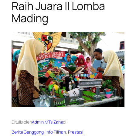
Raih Juara II Lomba
Mading
Ditulis oleh
Admin MTs Zaha
di
Berita Genggong
, 
Info Pilihan
, 
Prestasi