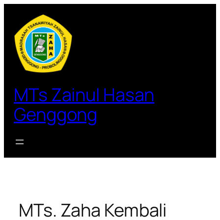
Lewati
ke
konten
MTs Zainul Hasan
Genggong
MTs. Zaha Kembali