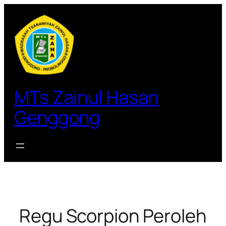
Lewati
ke
konten
MTs Zainul Hasan
Genggong
Regu Scorpion Peroleh