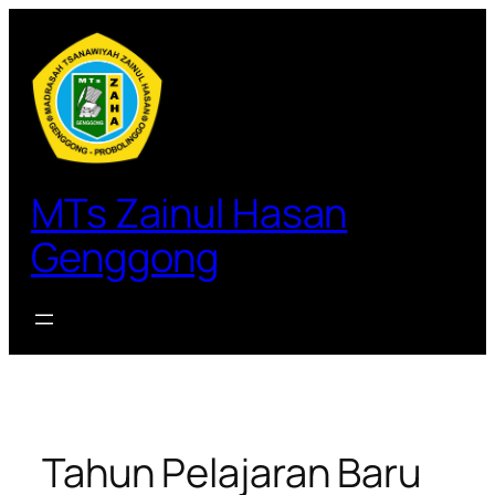
Lewati
ke
konten
MTs Zainul Hasan
Genggong
Tahun Pelajaran Baru