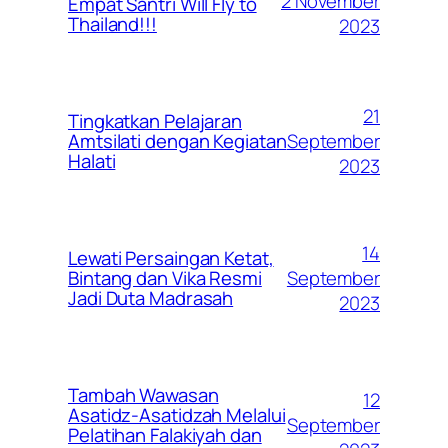
2 November
Empat Santri Will Fly to
Thailand!!!
2023
21
Tingkatkan Pelajaran
September
Amtsilati dengan Kegiatan
Halati
2023
14
Lewati Persaingan Ketat,
September
Bintang dan Vika Resmi
Jadi Duta Madrasah
2023
Tambah Wawasan
12
Asatidz-Asatidzah Melalui
September
Pelatihan Falakiyah dan