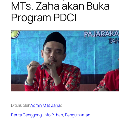
MTs. Zaha akan Buka
Program PDCI
Ditulis oleh
Admin MTs Zaha
di
Berita Genggong
, 
Info Pilihan
, 
Pengumuman