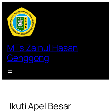
Lewati
ke
konten
MTs Zainul Hasan
Genggong
Ikuti Apel Besar