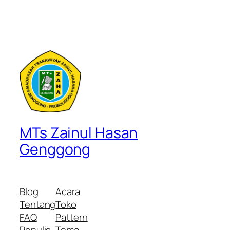
MTs Zainul Hasan
Genggong
Blog
Acara
Tentang
Toko
FAQ
Pattern
Penulis
Tema