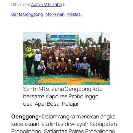
Ditulis oleh
Admin MTs Zaha
di
Berita Genggong
, 
Info Pilihan
, 
Prestasi
Santri MTs. Zaha Genggong foto
bersama Kapolres Probolinggo
usai Apel Besar Pelajar
Genggong-
Dalam rangka menekan angka
kecelakaan lalu lintas di wilayah Kabupaten
Probolinggo, Satlantas Polres Probolinggo