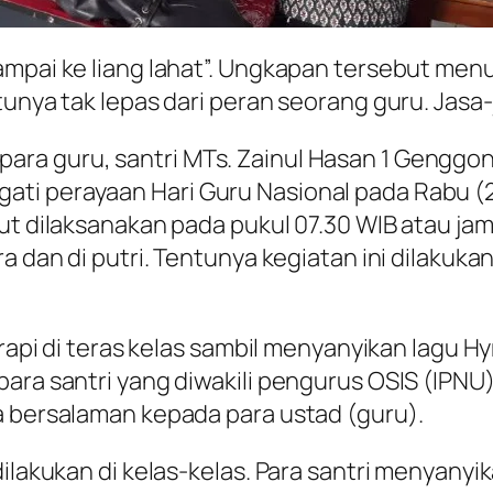
sampai ke liang lahat”. Ungkapan tersebut me
tunya tak lepas dari peran seorang guru. Jasa
ra guru, santri MTs. Zainul Hasan 1 Genggon
ati perayaan Hari Guru Nasional pada Rabu 
ut dilaksanakan pada pukul 07.30 WIB atau jam
ra dan di putri. Tentunya kegiatan ini dilaku
s rapi di teras kelas sambil menyanyikan lagu 
para santri yang diwakili pengurus OSIS (IP
a bersalaman kepada para ustad (guru).
dilakukan di kelas-kelas. Para santri menyan