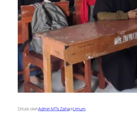
Ditulis oleh
Admin MTs Zaha
di
Umum