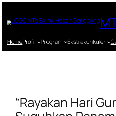
Lewati
ke
MT
konten
Home
Profil
Program
Ekstrakurikuler
Ga
“Rayakan Hari Gur