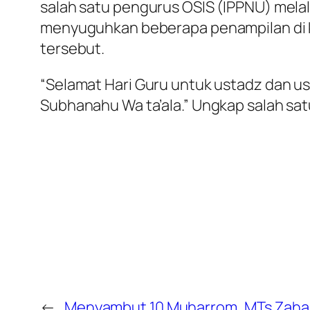
salah satu pengurus OSIS (IPPNU) melalu
menyuguhkan beberapa penampilan di ke
tersebut.
“Selamat Hari Guru untuk ustadz dan u
Subhanahu Wa ta’ala.” Ungkap salah sat
←
Menyambut 10 Muharrom, MTs Zaha