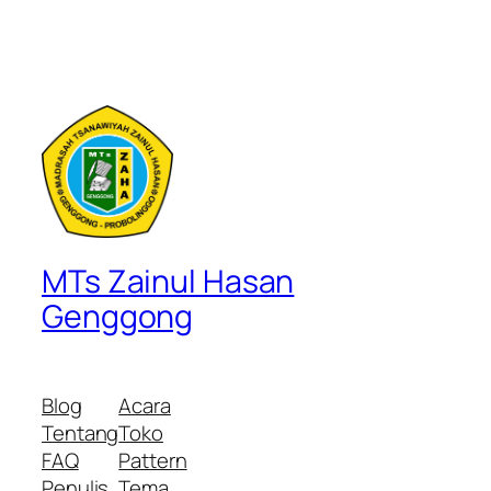
MTs Zainul Hasan
Genggong
Blog
Acara
Tentang
Toko
FAQ
Pattern
Penulis
Tema