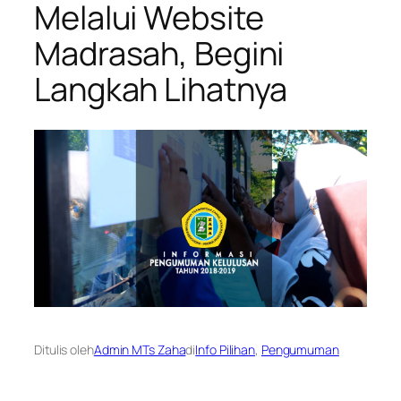
Melalui Website
Madrasah, Begini
Langkah Lihatnya
Ditulis oleh
Admin MTs Zaha
di
Info Pilihan
, 
Pengumuman