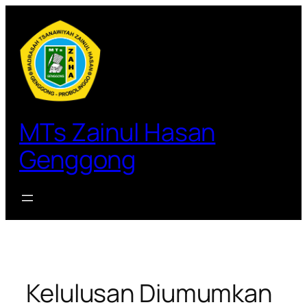
Lewati
ke
konten
MTs Zainul Hasan
Genggong
Kelulusan Diumumkan