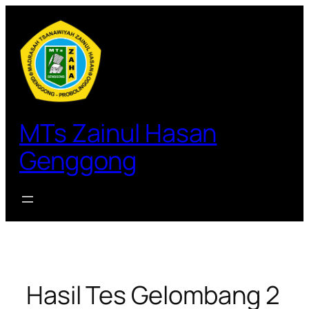
Lewati
ke
konten
MTs Zainul Hasan
Genggong
Hasil Tes Gelombang 2