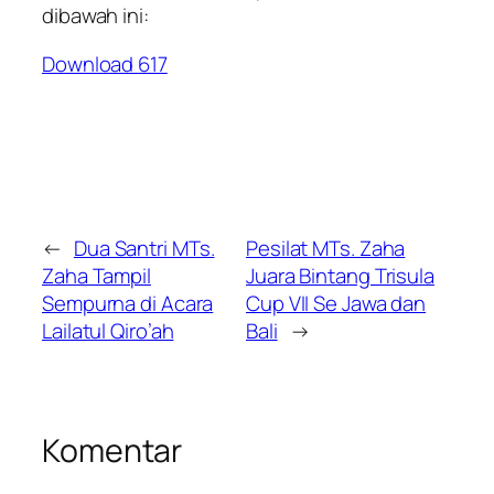
dibawah ini:
Download
617
←
Dua Santri MTs.
Pesilat MTs. Zaha
Zaha Tampil
Juara Bintang Trisula
Sempurna di Acara
Cup VII Se Jawa dan
Lailatul Qiro’ah
Bali
→
Komentar