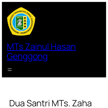
Lewati
ke
konten
MTs Zainul Hasan
Genggong
Dua Santri MTs. Zaha