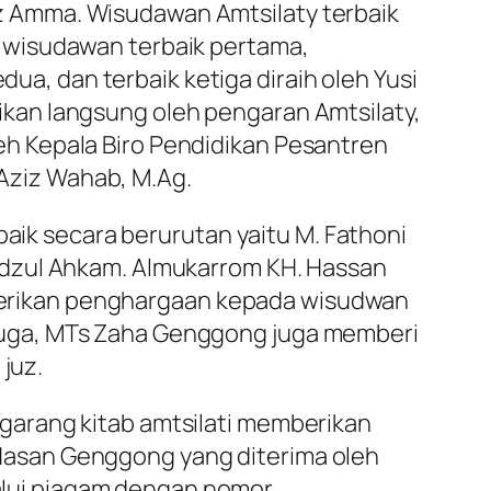
uz Amma. Wisudawan Amtsilaty terbaik
i wisudawan terbaik pertama,
a, dan terbaik ketiga diraih oleh Yusi
ikan langsung oleh pengaran Amtsilaty,
leh Kepala Biro Pendidikan Pesantren
Aziz Wahab, M.Ag.
ik secara berurutan yaitu M. Fathoni
fidzul Ahkam. Almukarrom KH. Hassan
erikan penghargaan kepada wisudwan
 juga, MTs Zaha Genggong juga memberi
juz.
ngarang kitab amtsilati memberikan
 Hasan Genggong yang diterima oleh
alui piagam dengan nomor