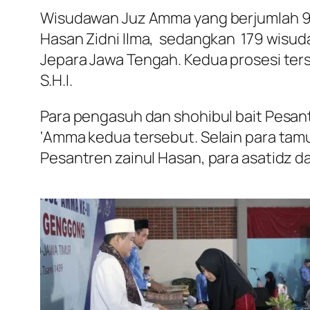
Wisudawan Juz Amma yang berjumlah 94
Hasan Zidni Ilma, sedangkan 179 wisuda
Jepara Jawa Tengah. Kedua prosesi ter
S.H.I.
Para pengasuh dan shohibul bait Pesant
‘Amma kedua tersebut. Selain para ta
Pesantren zainul Hasan, para asatidz da