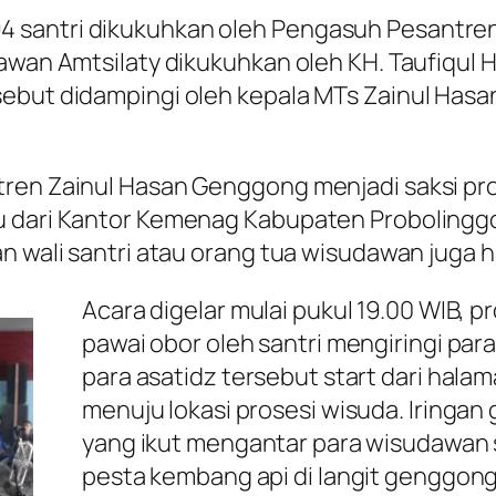
 santri dikukuhkan oleh Pengasuh Pesantren
wan Amtsilaty dikukuhkan oleh KH. Taufiqul H
sebut didampingi oleh kepala MTs Zainul Hasa
ren Zainul Hasan Genggong menjadi saksi pros
mu dari Kantor Kemenag Kabupaten Probolingg
n wali santri atau orang tua wisudawan juga 
Acara digelar mulai pukul 19.00 WIB, 
pawai obor oleh santri mengiringi pa
para asatidz tersebut start dari hal
menuju lokasi prosesi wisuda. Iringan
yang ikut mengantar para wisudawan
pesta kembang api di langit genggong