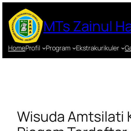
Lewati
ke
MTs Zainul 
konten
Home
Profil
Program
Ekstrakurikuler
Ga
Wisuda Amtsilati 