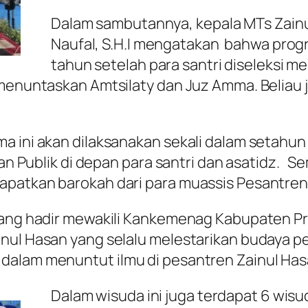
Dalam sambutannya, kepala MTs Zain
Naufal, S.H.I mengatakan bahwa progr
tahun setelah para santri diseleksi mel
i menuntaskan Amtsilaty dan Juz Amma. Belia
 ini akan dilaksanakan sekali dalam setahun s
ian Publik di depan para santri dan asatidz. S
apatkan barokah dari para muassis Pesantren
 yang hadir mewakili Kankemenag Kabupaten 
inul Hasan yang selalu melestarikan budaya p
 dalam menuntut ilmu di pesantren Zainul Ha
Dalam wisuda ini juga terdapat 6 wis