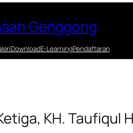
Hasan Genggong
leri
Download
E-Learning
Pendaftaran
Ketiga, KH. Taufiqul