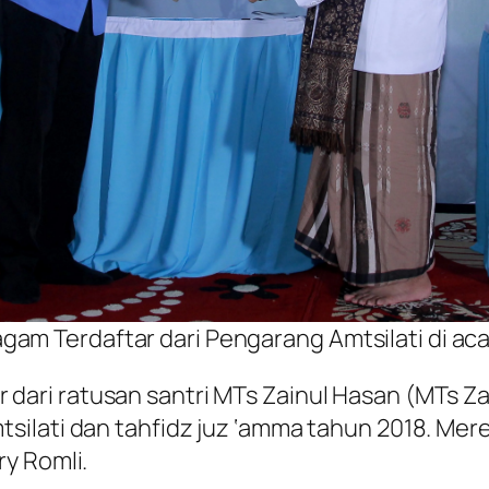
am Terdaftar dari Pengarang Amtsilati di ac
dari ratusan santri MTs Zainul Hasan (MTs Z
silati dan tahfidz juz ‘amma tahun 2018. Mer
y Romli.