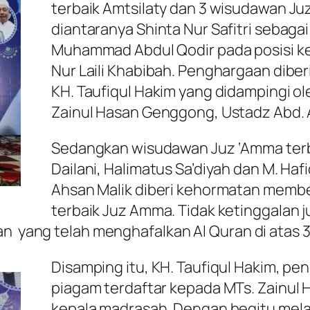
terbaik Amtsilaty dan 3 wisudawan J
diantaranya Shinta Nur Safitri sebaga
Muhammad Abdul Qodir pada posisi kedu
Nur Laili Khabibah. Penghargaan diber
KH. Taufiqul Hakim yang didampingi o
Zainul Hasan Genggong, Ustadz Abd. 
Sedangkan wisudawan Juz ‘Amma terba
Dailani, Halimatus Sa’diyah dan M. Ha
Ahsan Malik diberi kehormatan memb
terbaik Juz Amma. Tidak ketinggalan
n yang telah menghafalkan Al Quran di atas 3 
Disamping itu, KH. Taufiqul Hakim, pe
piagam terdaftar kepada MTs. Zainul
kepala madrasah. Dengan begitu mel