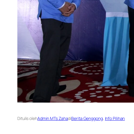
Ditulis oleh
Admin MTs Zaha
di
Berita Genggong
, 
Info Pilihan