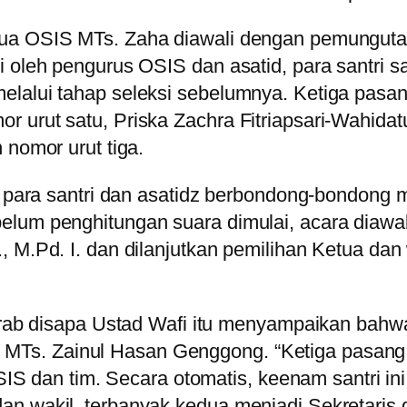
tua OSIS MTs. Zaha diawali dengan pemunguta
 oleh pengurus OSIS dan asatid, para santri sa
lalui tahap seleksi sebelumnya. Ketiga pasang
 urut satu, Priska Zachra Fitriapsari-Wahida
 nomor urut tiga.
i, para santri dan asatidz berbondong-bondong 
belum penghitungan suara dimulai, acara dia
, M.Pd. I. dan dilanjutkan pemilihan Ketua dan
b disapa Ustad Wafi itu menyampaikan bahwa 
 MTs. Zainul Hasan Genggong. “Ketiga pasang c
S dan tim. Secara otomatis, keenam santri ini
n wakil, terbanyak kedua menjadi Sekretaris d