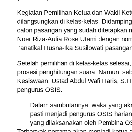
Kegiatan Pemilihan Ketua dan Wakil Ke
dilangsungkan di kelas-kelas. Didampingi
calon pasangan yang sudah ditetapkan me
Noer Riza-Aulia Rose Utami dengan nomor
I’anatikal Husna-Ika Susilowati pasangan
Setelah pemilihan di kelas-kelas selesa
prosesi penghitungan suara. Namun, se
Kesiswaan, Ustad Abdul Wafi Haris, S.H.
pengurus OSIS.
Dalam sambutannya, waka yang akra
pasti menjadi pengurus OSIS harian
yang dilaksanakan oleh Pembina OSI
Terbanyak pertama akan menjadi ketua da