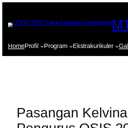
Lewati
ke
MT
konten
Home
Profil
Program
Ekstrakurikuler
Gal
Pasangan Kelvina