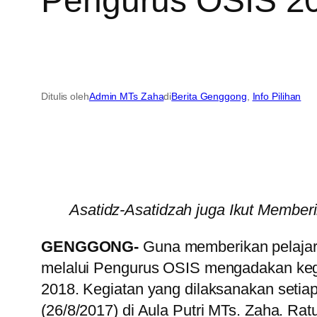
Pengurus OSIS 2
Ditulis oleh
Admin MTs Zaha
di
Berita Genggong
, 
Info Pilihan
Asatidz-Asatidzah juga Ikut Membe
GENGGONG-
Guna memberikan pelajara
melalui Pengurus OSIS mengadakan kegi
2018. Kegiatan yang dilaksanakan setia
(26/8/2017) di Aula Putri MTs. Zaha. Rat