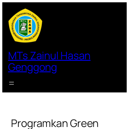
Lewati
ke
konten
MTs Zainul Hasan
Genggong
Programkan Green