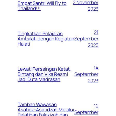
2 November
Empat Santri Will Fly to
Thailand!!!
2023
21
Tingkatkan Pelajaran
September
Amtsilati dengan Kegiatan
Halati
2023
14
Lewati Persaingan Ketat,
September
Bintang dan Vika Resmi
Jadi Duta Madrasah
2023
Tambah Wawasan
12
Asatidz-Asatidzah Melalui
September
Pelatihan Falakiyah dan