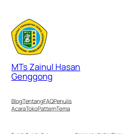
MTs Zainul Hasan
Genggong
Blog
Tentang
FAQ
Penulis
Acara
Toko
Pattern
Tema