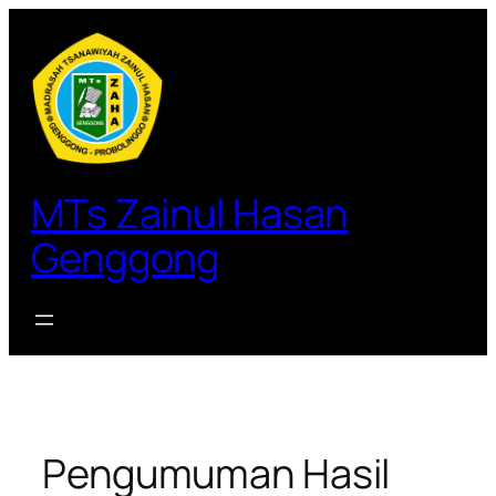
Lewati
ke
konten
MTs Zainul Hasan
Genggong
Pengumuman Hasil