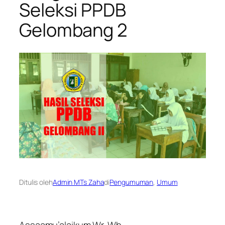
Seleksi PPDB
Gelombang 2
Ditulis oleh
Admin MTs Zaha
di
Pengumuman
, 
Umum