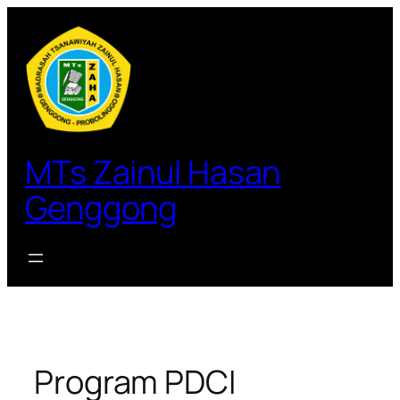
Lewati
ke
konten
MTs Zainul Hasan
Genggong
Program PDCI