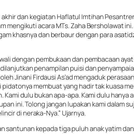
an akhir dan kegiatan Haflatul Imtihan Pesant
m mengikuti acara MTs. Zaha Bersholawat ini
gam khasnya dan berbaur dengan para asatidz
awali dengan pembukaan dan pembacaan ayat-
alu dilanjutkan penampilan puisi dan penyampai
oleh Jinani Firdausi As’ad mengaduk perasaan 
pidatonya membuat yang hadir tak kuasa men
 Kami dulu bukan apa-apa. Kami dulu hanya a
an ini. Tolong jangan lupakan kami dalam suj
lincir di neraka-Nya.” Ujarnya.
n santunan kepada tiga puluh anak yatim dan