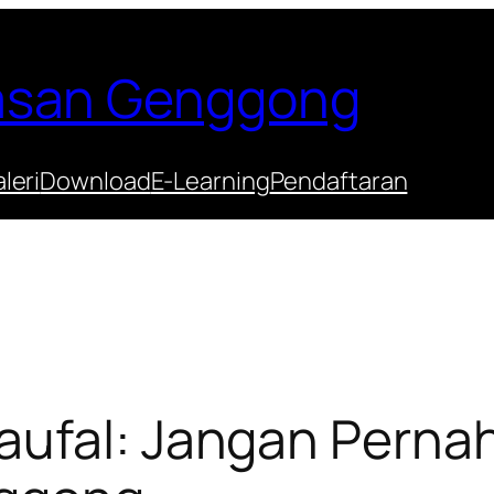
Hasan Genggong
leri
Download
E-Learning
Pendaftaran
aufal: Jangan Pernah