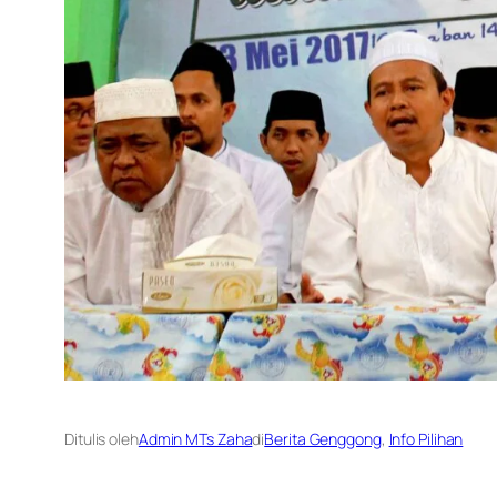
Ditulis oleh
Admin MTs Zaha
di
Berita Genggong
, 
Info Pilihan