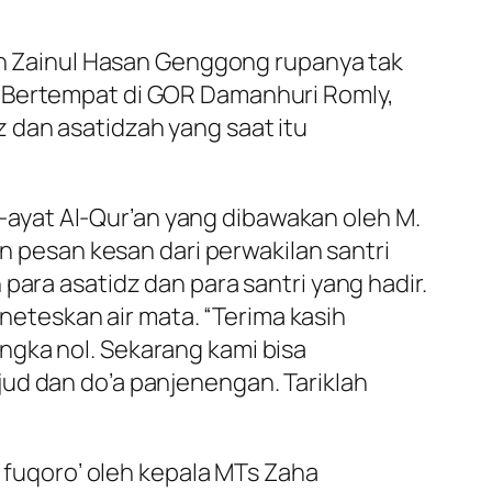
ren Zainul Hasan Genggong rupanya tak
. Bertempat di GOR Damanhuri Romly,
 dan asatidzah yang saat itu
ayat Al-Qur’an yang dibawakan oleh M.
an pesan kesan dari perwakilan santri
para asatidz dan para santri yang hadir.
eteskan air mata. “Terima kasih
ngka nol. Sekarang kami bisa
ud dan do’a panjenengan. Tariklah
 fuqoro’ oleh kepala MTs Zaha