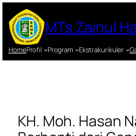
Lewati
ke
MTs Zainul 
konten
Home
Profil
Program
Ekstrakurikuler
Ga
KH. Moh. Hasan N