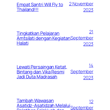
2 November
Empat Santri Will Fly to
Thailand!!!
2023
21
Tingkatkan Pelajaran
September
Amtsilati dengan Kegiatan
Halati
2023
14
Lewati Persaingan Ketat,
September
Bintang dan Vika Resmi
Jadi Duta Madrasah
2023
Tambah Wawasan
12
Asatidz-Asatidzah Melalui
September