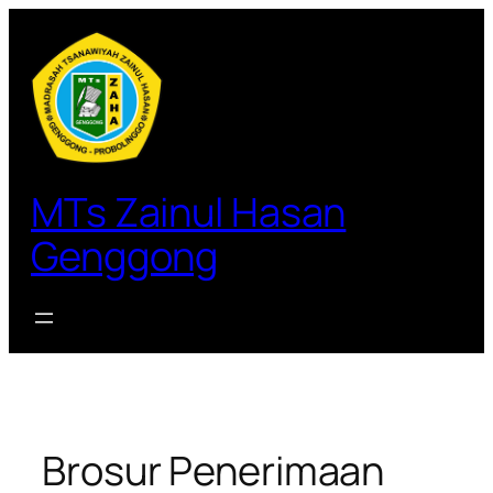
Lewati
ke
konten
MTs Zainul Hasan
Genggong
Brosur Penerimaan