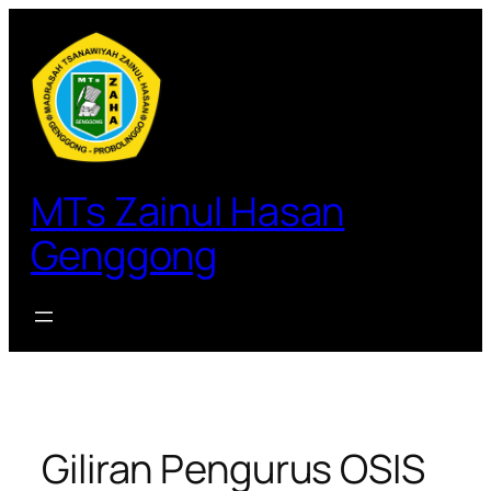
Lewati
ke
konten
MTs Zainul Hasan
Genggong
Giliran Pengurus OSIS