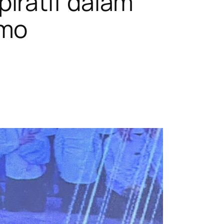
iratif dalam
omo