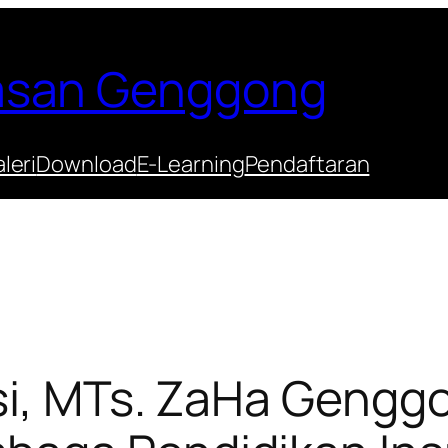
Hasan Genggong
leri
Download
E-Learning
Pendaftaran
si, MTs. ZaHa Gengg