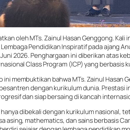
kan oleh MTs. Zainul Hasan Genggong. Kali in
Lembaga Pendidikan Inspiratif pada ajang A
 Juni 2026. Penghargaan ini diberikan atas k
rnasional Class Program (ICP) yang berbasis 
o ini membuktikan bahwa MTs. Zainul Hasan 
pesantren dengan kurikulum dunia. Prestasi i
gresif dan siap bersaing di kancah internasi
k hanya dibekali dengan kurikulum nasional, te
a asing, mathematics, dan sains berbasis Cam
iri sejajar dengan lembaga pendidikan moder