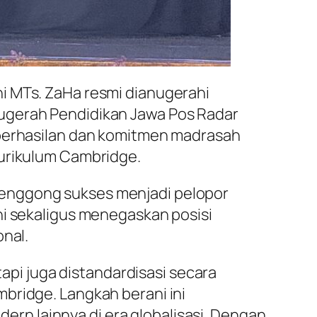
i MTs. ZaHa resmi dianugerahi
nugerah Pendidikan Jawa Pos Radar
eberhasilan dan komitmen madrasah
kurikulum Cambridge.
Genggong sukses menjadi pelopor
ni sekaligus menegaskan posisi
onal.
tapi juga distandardisasi secara
bridge. Langkah berani ini
n lainnya di era globalisasi. Dengan