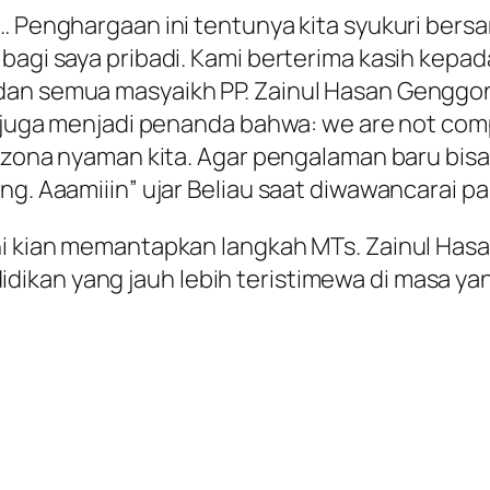
ah… Penghargaan ini tentunya kita syukuri be
 bagi saya pribadi. Kami berterima kasih kepa
dan semua masyaikh PP. Zainul Hasan Genggo
ni juga menjadi penanda bahwa: we are not com
ri zona nyaman kita. Agar pengalaman baru bis
ng. Aaamiiin” ujar Beliau saat diwawancarai p
ini kian memantapkan langkah MTs. Zainul H
ikan yang jauh lebih teristimewa di masa ya