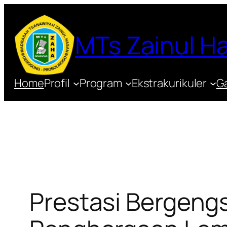
MTs Zainul 
Home
Profil
Program
Ekstrakurikuler
Ga
Prestasi Bergeng