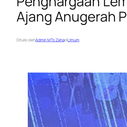
Penghargaan Lemb
Ajang Anugerah P
Ditulis oleh
Admin MTs Zaha
di
Umum